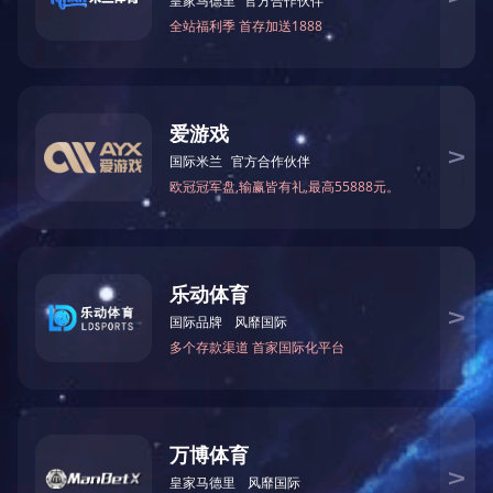
阳光采购
S
unshine Procurement
秉承公开、公平、公正，质量优先、价格优先的原则；
坚持公开透明、科学规范、集体决策、流程简洁、全程监
督、高效快捷、标准格式的模式；
阳光采购立足于科学化、合理化的采购制度和监督制度，
通过合理的竞争、洽谈议价谈判，有效降低采购成本，提
高采购效率，避免采购过程不透明操作，杜绝行贿受贿等
贪污腐败现象，坚决执行在阳光下的采购行为。
邮箱：ldjtzc@leading-group.cn
资格预审
交流平台