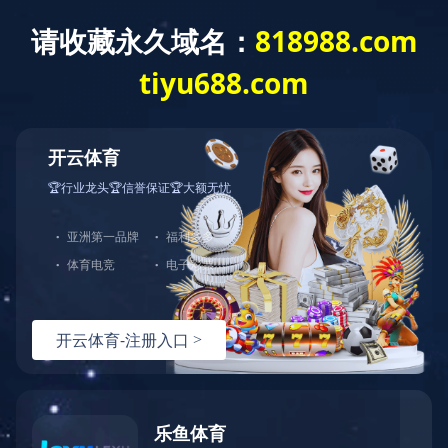
合作理念
阳光采购
网上招标
合作共赢 创享未来
Win - Win Cooperation Inspires the Future
领地集团整合全球资源，与众多国际国内著名城规专家、项目运作
机构，保持长期友好的战略合作关系，携手国内外优秀建筑规
划、设计、景观、装饰、建设团队力量，不断提升产品品质，致力
于为人们提供更美好的产品和生活方式，以“合作共赢，分享