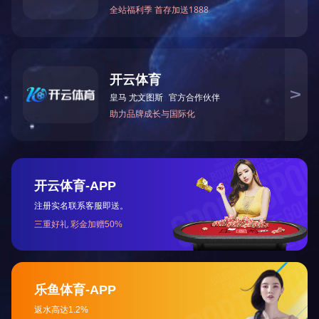
网上招标
O
nline Bidding
快捷、方便、透明、高效、科学，
我们秉承诚信的开发理念，
愿与诚信的供应商及团队，携手共建良好的竞争道德环
境。
星空在线(中国)唯一官方网站
028-85142333
联系电话：
400-001-5033
全国客户服务热线：