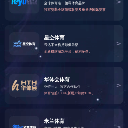
未来"为核心价值观，凭借开拓创新的精神，借鉴国际先进理念，矢
志不渝地执着于高品质产品的开发与运营。