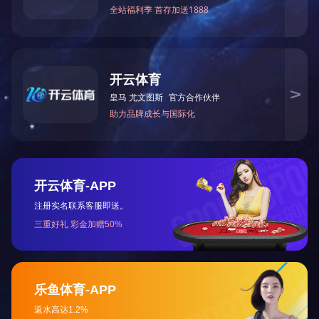
网上招标
O
nline Bidding
快捷、方便、透明、高效、科学，
我们秉承诚信的开发理念，
愿与诚信的供应商及团队，携手共建良好的竞争道德环
境。
星空在线(中国)唯一官方网站
028-85142333
联系电话：
400-001-5033
全国客户服务热线：