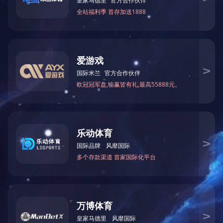
阳光采购
S
unshine Procurement
秉承公开、公平、公正，质量优先、价格优先的原则；
坚持公开透明、科学规范、集体决策、流程简洁、全程监
督、高效快捷、标准格式的模式；
阳光采购立足于科学化、合理化的采购制度和监督制度，
通过合理的竞争、洽谈议价谈判，有效降低采购成本，提
高采购效率，避免采购过程不透明操作，杜绝行贿受贿等
贪污腐败现象，坚决执行在阳光下的采购行为。
邮箱：ldjtzc@leading-group.cn
资格预审
交流平台